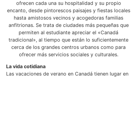
ofrecen cada una su hospitalidad y su propio
encanto, desde pintorescos paisajes y fiestas locales
hasta amistosos vecinos y acogedoras familias
anfitrionas. Se trata de ciudades más pequeñas que
permiten al estudiante apreciar el «Canadá
tradicional», al tiempo que están lo suficientemente
cerca de los grandes centros urbanos como para
ofrecer más servicios sociales y culturales.
La vida cotidiana
Las vacaciones de verano en Canadá tienen lugar en
julio y agosto, por lo que los estudiantes canadienses
no asisten a la escuela durante este período. El
verano canadiense es una época del año muy
animada y siempre hay algo que hacer!
El estudiante visitante puede esperar pasar tiempo
con su familia anfitriona o con nuevos amigos
locales, visitar lugares interesantes de su comunidad,
ir de compras, al cine, etc. Aunque no existe una