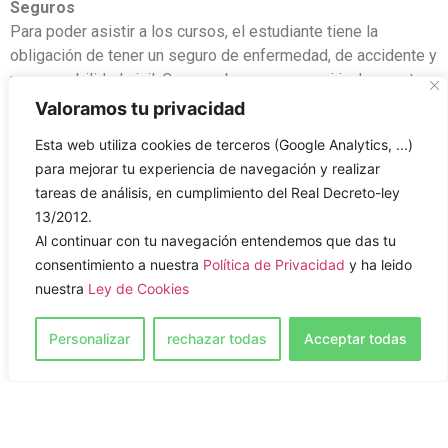
Seguros
Para poder asistir a los cursos, el estudiante tiene la
obligación de tener un seguro de enfermedad, de accidente y
responsabilidad civil. Compruebe su seguro si incluye estas
prestaciones. La tarjeta sanitaria europea sólo cubre las
Valoramos tu privacidad
prestaciones sanitarias principales. Rogamos que nos
Esta web utiliza cookies de terceros (Google Analytics, ...)
confirme que a su llegada dispondrá de los seguros
para mejorar tu experiencia de navegación y realizar
mencionados. De no ser así, su punto de contacto SFC puede
tareas de análisis, en cumplimiento del Real Decreto-ley
contratarlos por Vd.
13/2012.
Al continuar con tu navegación entendemos que das tu
consentimiento a nuestra
Política de Privacidad
y ha leido
nuestra
Ley de Cookies
Inscrita en el TRIBUNAL de 1ª INSTANCIA de 56410 Montabaur,
Personalizar
rechazar todas
Acceptar todas
Alemania. Núm. registro VR 20817 y con tarjeta acreditativa NIF
N0044181F
Información
La empresa
Alojamientos
Quienes somos