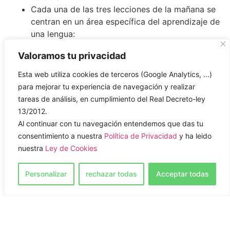
Cada una de las tres lecciones de la mañana se
centran en un área específica del aprendizaje de
una lengua:
Gramática y vocabulario
Valoramos tu privacidad
Comprensión lectora y auditiva
Actividades comunicativas y prácticas de
Esta web utiliza cookies de terceros (Google Analytics, ...)
comunicación
para mejorar tu experiencia de navegación y realizar
Niveles:
tareas de análisis, en cumplimiento del Real Decreto-ley
Elemental (A1)
13/2012.
Pre-intermedio (A2)
Al continuar con tu navegación entendemos que das tu
Intermedio (B1)
consentimiento a nuestra
Política de Privacidad
y ha leido
Intermedio alto (B2)
nuestra
Ley de Cookies
Avanzado (C1)
Personalizar
rechazar todas
Acceptar todas
Curso de inglés intensivo
20 lecciones x 45 min / semana
El curso intensivo es la combinación del curso
de inglés general con una hora más de clase al