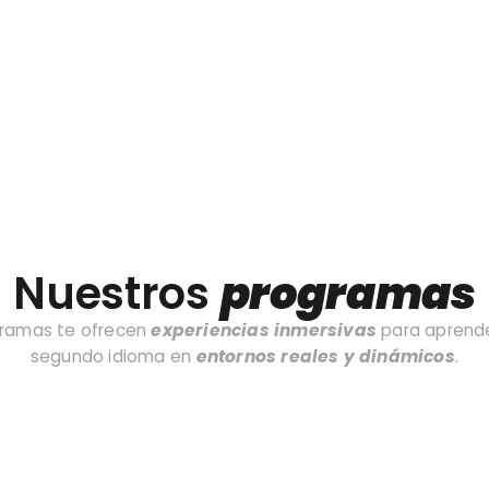
Nuestros
programas
gramas te ofrecen
experiencias inmersivas
para aprende
segundo idioma en
entornos reales y dinámicos
.